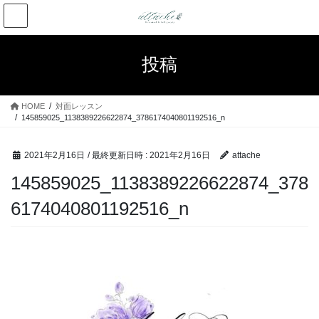
コ
ナ
ン
ビ
テ
ゲ
ン
ー
投稿
ツ
シ
へ
ョ
ス
ン
HOME
対面レッスン
キ
に
145859025_1138389226622874_3786174040801192516_n
ッ
移
プ
動
2021年2月16日
/ 最終更新日時 :
2021年2月16日
attache
145859025_1138389226622874_378
6174040801192516_n